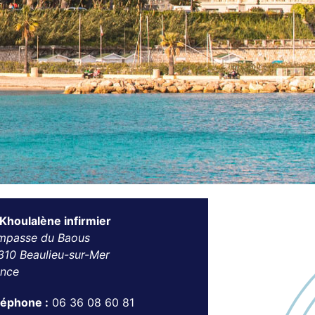
Khoulalène infirmier
impasse du Baous
310 Beaulieu-sur-Mer
ance
léphone :
06 36 08 60 81