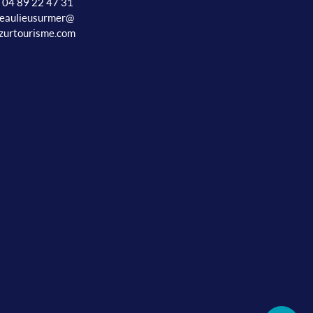
: 04 89 22 47 31
beaulieusurmer@
zurtourisme.com