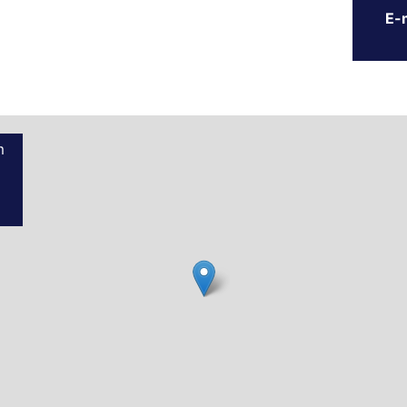
E-m
m