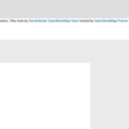
utors, Tiles style by
Humanitarian OpenStreetMap Team
hosted by
OpenStreetMap France