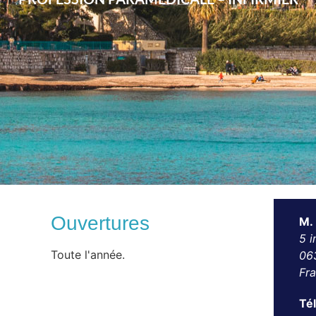
Ouvertures
M. 
5 
Toute l'année.
06
Fr
Té