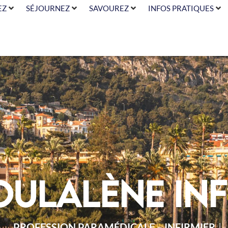
EZ
SÉJOURNEZ
SAVOUREZ
INFOS PRATIQUES
oulalène inf
PROFESSION PARAMÉDICALE – INFIRMIER