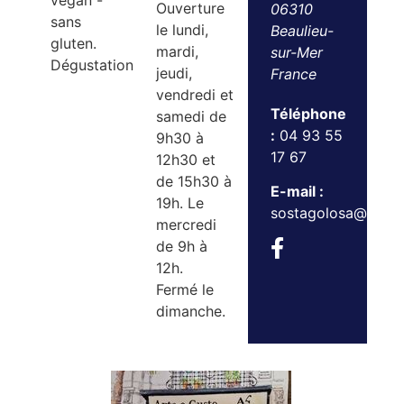
vegan -
Ouverture
06310
sans
le lundi,
Beaulieu-
gluten.
mardi,
sur-Mer
Dégustation
jeudi,
France
vendredi et
Téléphone
samedi de
:
04 93 55
9h30 à
17 67
12h30 et
de 15h30 à
E-mail :
19h. Le
sostagolosa@gmai
mercredi
de 9h à
12h.
Fermé le
dimanche.