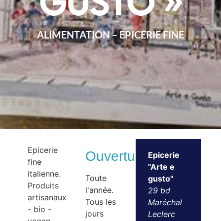
gusto »
ALIMENTATION – EPICERIE FINE
Epicerie
Ouvertures
Epicerie
fine
"Arte e
italienne.
Toute
gusto"
Produits
l'année.
29 bd
artisanaux
Tous les
Maréchal
- bio -
jours
Leclerc