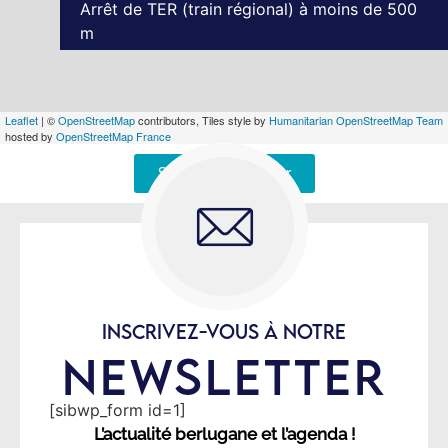
Arrêt de TER (train régional) à moins de 500
m
Leaflet
| ©
OpenStreetMap
contributors, Tiles style by
Humanitarian OpenStreetMap Team
hosted by
OpenStreetMap France
Signaler une erreur
INSCRIVEZ-VOUS À NOTRE
NEWSLETTER
[sibwp_form id=1]
L’actualité berlugane et l’agenda !