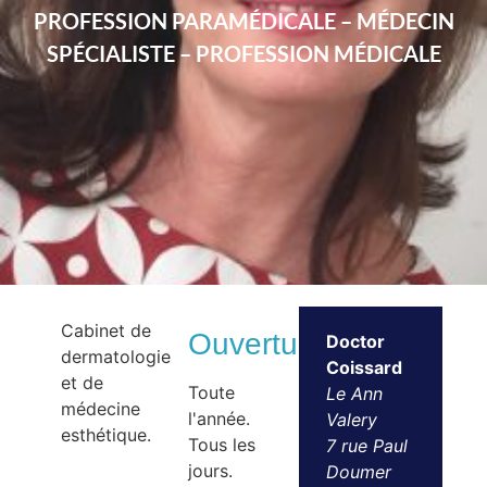
PROFESSION PARAMÉDICALE – MÉDECIN
SPÉCIALISTE – PROFESSION MÉDICALE
Cabinet de
Ouvertures
Doctor
dermatologie
Coissard
et de
Toute
Le Ann
médecine
l'année.
Valery
esthétique.
Tous les
7 rue Paul
jours.
Doumer