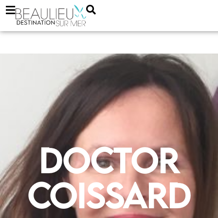
Doctor
Coissard