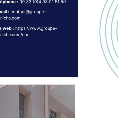
léphone :
00 33 (0)4 93 01 51 59
ail :
contact@groupe-
rniche.com
e web :
https://www.groupe-
rniche.com/en/