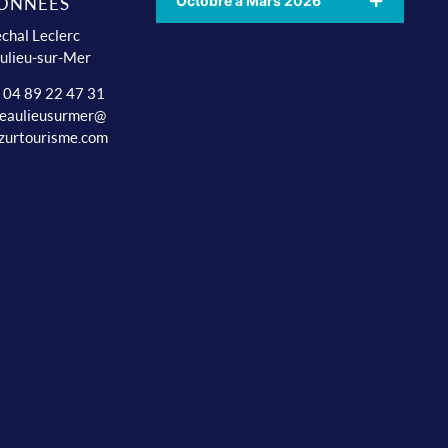
Octobre à Mars 2026
ONNÉES
chal Leclerc
ulieu-sur-Mer
: 04 89 22 47 31
beaulieusurmer@
zurtourisme.com