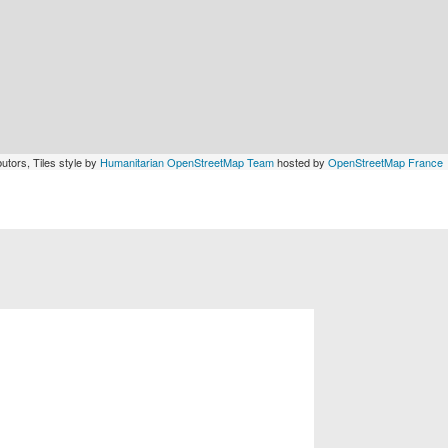
utors, Tiles style by
Humanitarian OpenStreetMap Team
hosted by
OpenStreetMap France