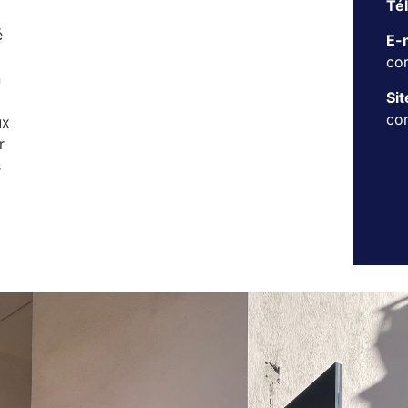
Té
é
E-m
co
n
Sit
co
ux
r
s