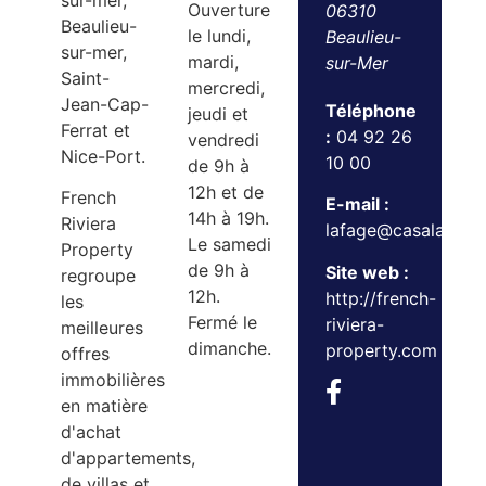
sur-mer,
Ouverture
06310
Beaulieu-
le lundi,
Beaulieu-
sur-mer,
mardi,
sur-Mer
Saint-
mercredi,
Jean-Cap-
Téléphone
jeudi et
Ferrat et
:
04 92 26
vendredi
Nice-Port.
10 00
de 9h à
12h et de
French
E-mail :
14h à 19h.
Riviera
lafage@casaland.
Le samedi
Property
de 9h à
Site web :
regroupe
12h.
http://french-
les
Fermé le
riviera-
meilleures
dimanche.
property.com
offres
immobilières
en matière
d'achat
d'appartements,
de villas et