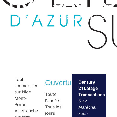
Transactio
IMMOBILIER – AGENCE IMMOBILIÈRE
Tout
Ouvertures
Century
l'immobilier
21 Lafage
sur Nice
Toute
Transactions
Mont-
l'année.
6 av
Boron,
Tous les
Maréchal
Villefranche-
jours
Foch