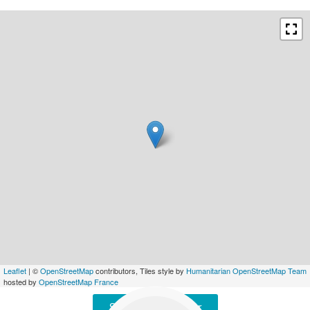
Leaflet
| ©
OpenStreetMap
contributors, Tiles style by
Humanitarian OpenStreetMap Team
hosted by
OpenStreetMap France
Signaler une erreur