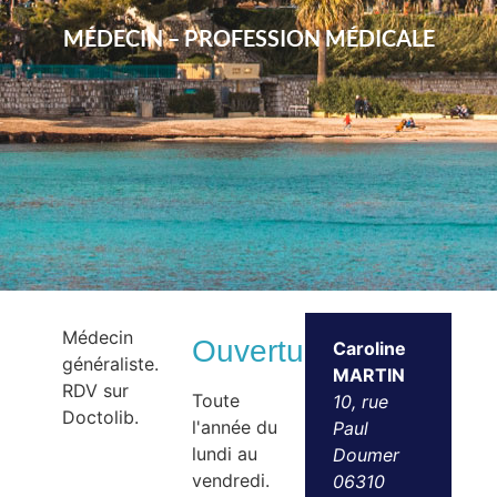
MÉDECIN – PROFESSION MÉDICALE
Médecin
Ouvertures
Caroline
généraliste.
MARTIN
RDV sur
Toute
10, rue
Doctolib.
l'année du
Paul
lundi au
Doumer
vendredi.
06310