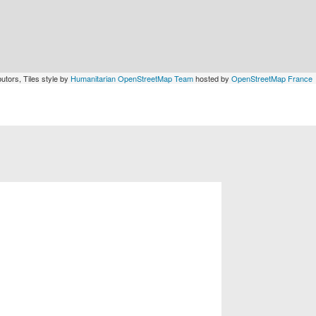
utors, Tiles style by
Humanitarian OpenStreetMap Team
hosted by
OpenStreetMap France