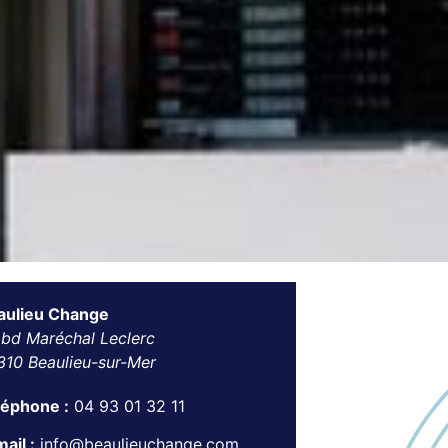
aulieu Change
 bd Maréchal Leclerc
310 Beaulieu-sur-Mer
léphone :
04 93 01 32 11
ail :
info@beaulieuchange.com