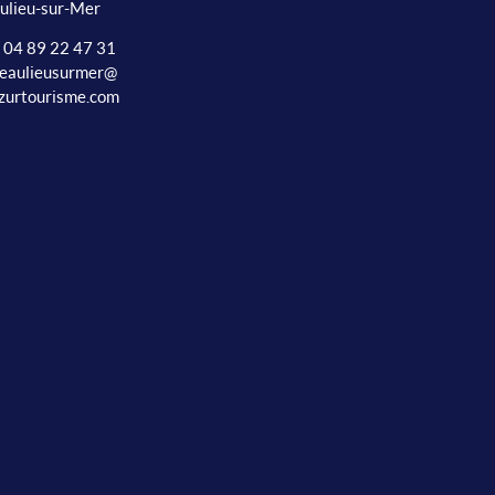
ulieu-sur-Mer
: 04 89 22 47 31
beaulieusurmer@
zurtourisme.com