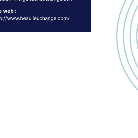
e web :
tp://www.beaulieuchange.com/