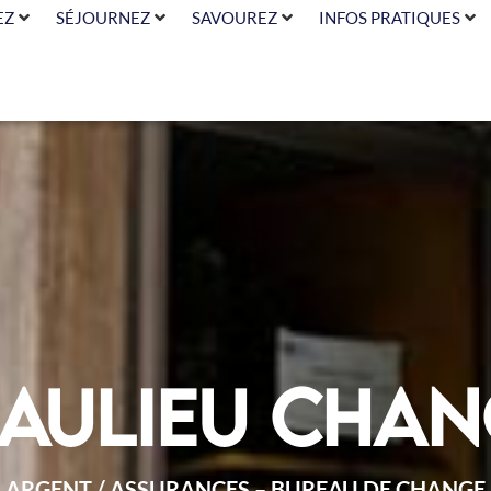
EZ
SÉJOURNEZ
SAVOUREZ
INFOS PRATIQUES
aulieu Cha
ARGENT / ASSURANCES – BUREAU DE CHANGE