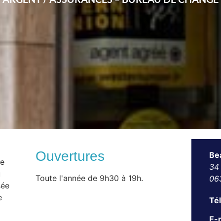
Ouvertures
Be
ne
34
u
Toute l'année de 9h30 à 19h.
06
sée
e
Té
E-m