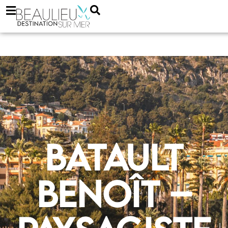
Batault
Benoît –