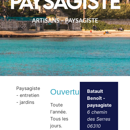
paysagiste
ARTISANS – PAYSAGISTE
Paysagiste
Ouvertures
Batault
- entretien
Benoît -
- jardins
Toute
paysagiste
l'année.
6 chemin
Tous les
des Serres
jours.
06310