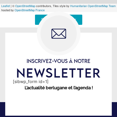
Leaflet
| ©
OpenStreetMap
contributors, Tiles style by
Humanitarian OpenStreetMap Team
hosted by
OpenStreetMap France
Signaler une erreur
INSCRIVEZ-VOUS À NOTRE
NEWSLETTER
[sibwp_form id=1]
L’actualité berlugane et l’agenda !