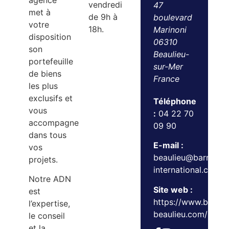
agence
vendredi
47
met à
de 9h à
boulevard
votre
18h.
Marinoni
disposition
06310
son
Beaulieu-
portefeuille
sur-Mer
de biens
France
les plus
exclusifs et
Téléphone
vous
:
04 22 70
accompagne
09 90
dans tous
E-mail :
vos
beaulieu@barnes-
projets.
international.com
Notre ADN
Site web :
est
https://www.barnes
l’expertise,
beaulieu.com/
le conseil
et la