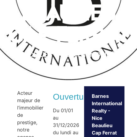
Beaulieu
Cap Ferrat
IMMOBILIER – AGENCE IMMOBILIÈRE
Acteur
Ouvertures
Barnes
majeur de
International
l’immobilier
Du 01/01
Realty -
de
au
Nice
prestige,
31/12/2026
Beaulieu
notre
du lundi au
Cap Ferrat