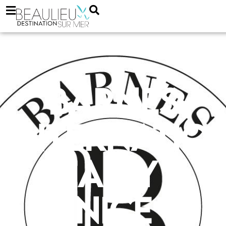
Barnes
Internatio
Realty –
Nice