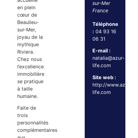
accueille
sur-Mer
en plein
France
cœur de
Beaulieu-
Téléphone
sur-Mer,
:
04 93 16
joyau de la
06 31
mythique
E-mail :
Riviera.
natalia@azur-
Chez nous
life.com
l’excellence
immobilière
Site web :
se pratique
http://www.azur-
à taille
life.com
humaine.
Faite de
trois
personnalités
complémentaires
aux