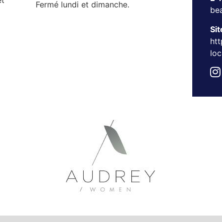
et
Fermé lundi et dimanche.
be
Sit
ht
loc