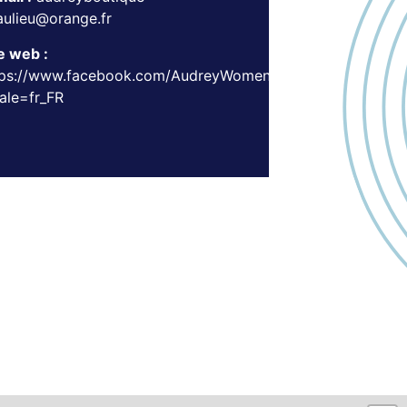
aulieu@orange.fr
e web :
tps://www.facebook.com/AudreyWomen/?
ale=fr_FR