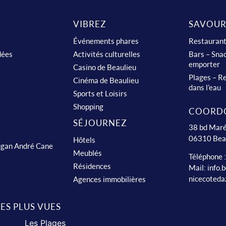
VIBREZ
SAVOUR
Événements phares
Restauran
dées
Activités culturelles
Bars – Snac
emporter
Casino de Beaulieu
Plages – Re
Cinéma de Beaulieu
dans l’eau
Sports et Loisirs
Shopping
COORD
SÉJOURNEZ
38 bd Maré
06310 Bea
Hôtels
ugan André Cane
Meublés
Téléphone 
Résidences
Mail:
info.
nicecoteda
Agences immobilières
LES PLUS VUES
Les Plages