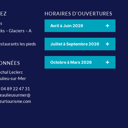
EZ
HORAIRES D'OUVERTURES
ts
Avril à Juin 2026
ks – Glaciers – A
staurants les pieds
Juillet à Septembre 2026
Octobre à Mars 2026
ONNÉES
chal Leclerc
ulieu-sur-Mer
: 04 89 22 47 31
beaulieusurmer@
zurtourisme.com