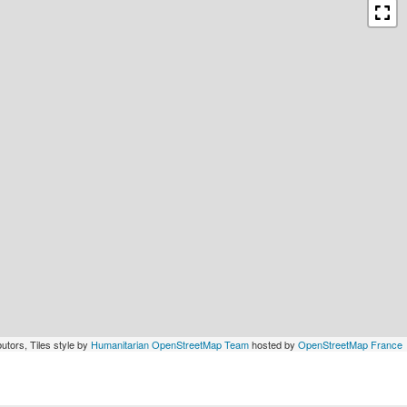
utors, Tiles style by
Humanitarian OpenStreetMap Team
hosted by
OpenStreetMap France