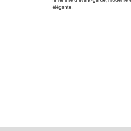
la femme d'avant-garde, moderne 
élégante.