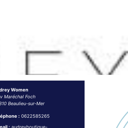
drey Women
av Maréchal Foch
310 Beaulieu-sur-Mer
léphone :
0622585265
ail :
audreyboutique-