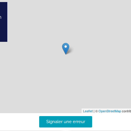
m
Leaflet
| ©
OpenStreetMap
contrib
Signaler une erreur