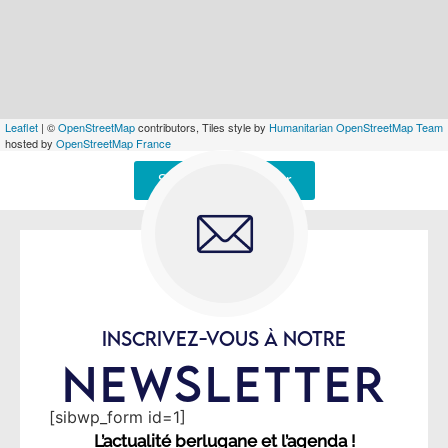
Leaflet
| ©
OpenStreetMap
contributors, Tiles style by
Humanitarian OpenStreetMap Team
hosted by
OpenStreetMap France
Signaler une erreur
INSCRIVEZ-VOUS À NOTRE
NEWSLETTER
[sibwp_form id=1]
L’actualité berlugane et l’agenda !