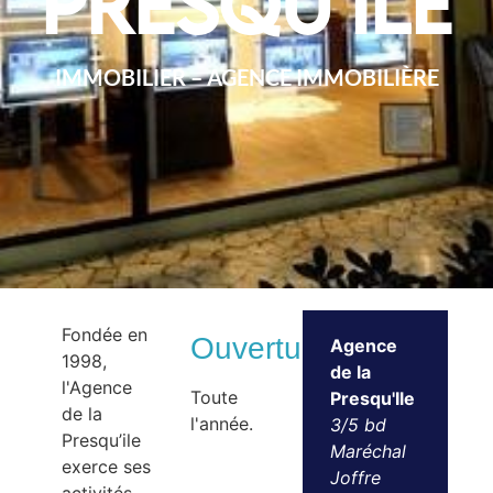
Presqu’Ile
IMMOBILIER – AGENCE IMMOBILIÈRE
Fondée en
Ouvertures
Agence
1998,
de la
l'Agence
Toute
Presqu'Ile
de la
l'année.
3/5 bd
Presqu’ile
Maréchal
exerce ses
Joffre