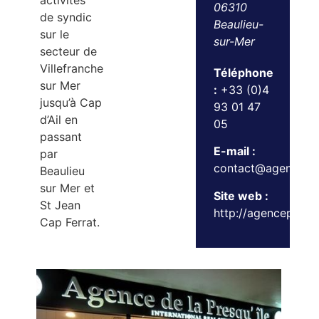
activités
06310
de syndic
Beaulieu-
sur le
sur-Mer
secteur de
Villefranche
Téléphone
sur Mer
:
+33 (0)4
jusqu’à Cap
93 01 47
d’Ail en
05
passant
E-mail :
par
contact@agencepre
Beaulieu
sur Mer et
Site web :
St Jean
http://agencepresq
Cap Ferrat.