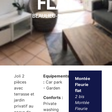
flat
BEAULIEU-SUR-MER
Joli 2
Equipements
Montée
pièces
:
Car park
Fleurie
avec
- Garden
flat
terrasse et
2 bis
Conforts :
jardin
Montée
Private
privatif au
Fleurie
washing