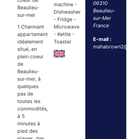
coeur de
06310
machine -
Beaulieu-
Beaulieu-
Dishwasher
sur-mer
sur-Mer
- Fridge -
France
1 Charmant
Microwave
appartement
- Kettle -
E-mail :
idéalement
Toaster
mahabrown2@gmai
situé, en
plein coeur
de
Beaulieu-
sur-mer, à
quelques
pas de
toutes les
commodités,
à 5
minutes à
pied des
plages, des