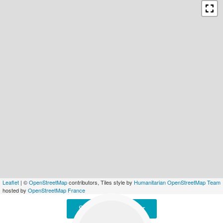
Leaflet
| ©
OpenStreetMap
contributors, Tiles style by
Humanitarian OpenStreetMap Team
hosted by
OpenStreetMap France
Signaler une erreur