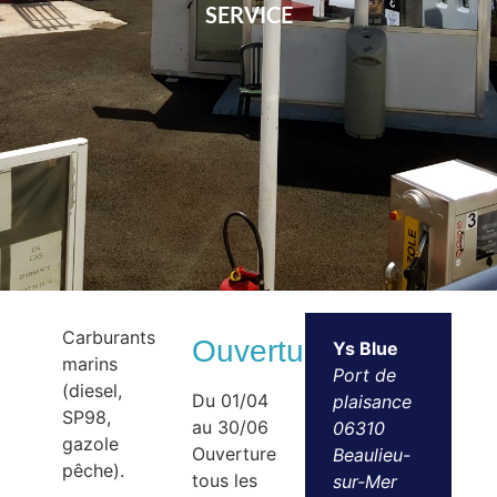
SERVICE
Carburants
Ouvertures
Ys Blue
marins
Port de
(diesel,
Du 01/04
plaisance
SP98,
au 30/06
06310
gazole
Ouverture
Beaulieu-
pêche).
tous les
sur-Mer