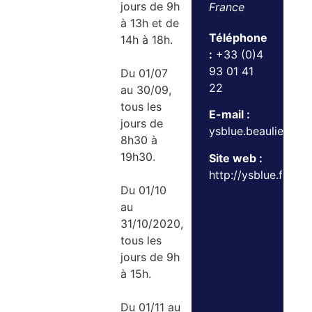
jours de 9h
France
à 13h et de
Téléphone
14h à 18h.
:
+33 (0)4
93 01 41
Du 01/07
22
au 30/09,
tous les
E-mail :
jours de
ysblue.beaulieu@ys
8h30 à
19h30.
Site web :
http://ysblue.fr
Du 01/10
au
31/10/2020,
tous les
jours de 9h
à 15h.
Du 01/11 au