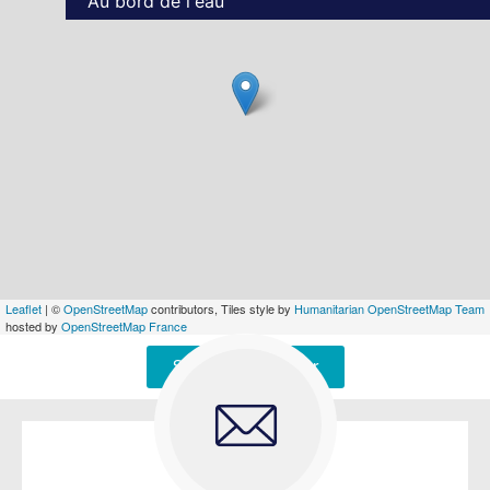
Au bord de l'eau
Leaflet
| ©
OpenStreetMap
contributors, Tiles style by
Humanitarian OpenStreetMap Team
hosted by
OpenStreetMap France
Signaler une erreur